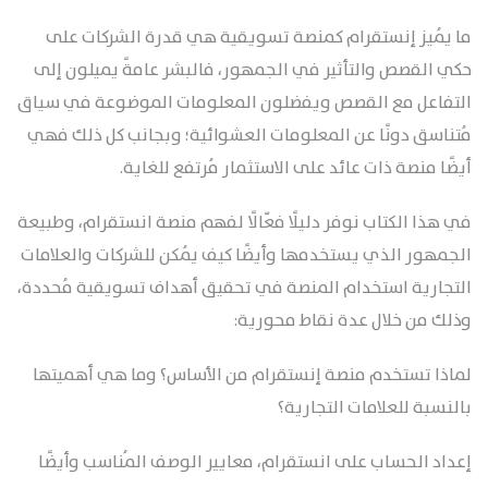
ما يُميز إنستقرام كمنصة تسويقية هي قدرة الشركات على
حكي القصص والتأثير في الجمهور، فالبشر عامةً يميلون إلى
التفاعل مع القصص ويفضلون المعلومات الموضوعة في سياق
مُتناسق دونًا عن المعلومات العشوائية؛ وبجانب كل ذلك فهي
أيضًا منصة ذات عائد على الاستثمار مُرتفع للغاية.
في هذا الكتاب نوفر دليلًا فعّالًا لفهم منصة انستقرام، وطبيعة
الجمهور الذي يستخدمها وأيضًا كيف يُمكن للشركات والعلامات
التجارية استخدام المنصة في تحقيق أهداف تسويقية مُحددة،
وذلك من خلال عدة نقاط محورية:
لماذا تستخدم منصة إنستقرام من الأساس؟ وما هي أهميتها
بالنسبة للعلامات التجارية؟
إعداد الحساب على انستقرام، معايير الوصف المُناسب وأيضًا